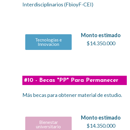
Interdisciplinarios (FbioyF-CEI)
Monto estimado
Tecnologías e
$14.350.000
Innovacion
#10 - Becas "PP" Para Permanecer
Más becas para obtener material de estudio.
Monto estimado
Bienestar
$14.350.000
universitario