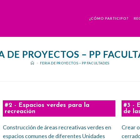
¿CÓMO PARTICIPO?
RE
A DE PROYECTOS – PP FACUL
>
FERIA DE PROYECTOS – PP FACULTADES
#2 - Espacios verdes para la
#3 - 
recreación
de la
Construcción de áreas recreativas verdes en
Crear o
espacios comunes de diferentes Unidades
cerrado