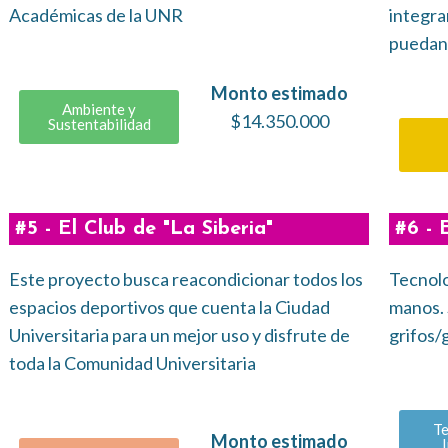
Académicas de la UNR
integra
puedan 
Monto estimado
Ambiente y
$14.350.000
Sustentabilidad
#5 - El Club de "La Siberia"
#6 - 
Este proyecto busca reacondicionar todos los
Tecnolo
espacios deportivos que cuenta la Ciudad
manos. 
Universitaria para un mejor uso y disfrute de
grifos/g
toda la Comunidad Universitaria
Te
Monto estimado